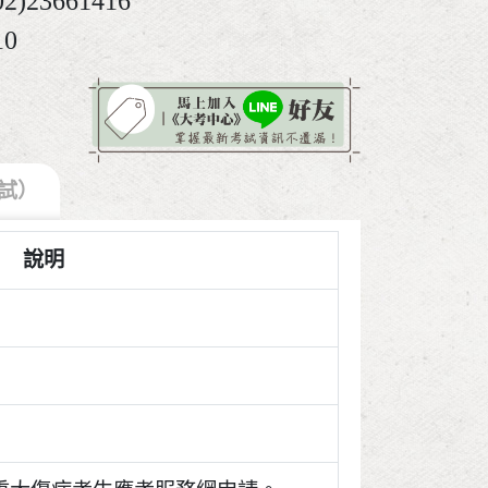
3661416
0
試）
說明