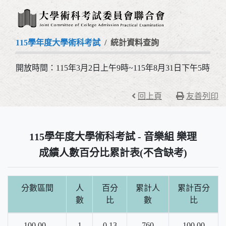
115學年度大學術科考試
統計資料查詢
開放時間：115年3月2日上午9時~115年8月31日下午5時
回上頁
友善列印
115學年度大學術科考試 - 音樂組 樂理
成績人數百分比累計表(不含缺考)
分數區間
人
百分
累計人
累計百分
數
比
數
比
100.00 -
1
0.13
760
100.00