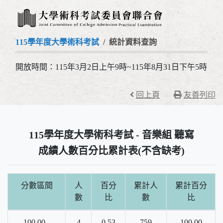
115學年度大學術科考試
統計資料查詢
開放時間：115年3月2日上午9時~115年8月31日下午5時
回上頁
友善列印
115學年度大學術科考試 - 音樂組 聽寫
成績人數百分比累計表(不含缺考)
分數區間
人
百分
累計人
累計百分
數
比
數
比
100.00 -
4
0.53
759
100.00